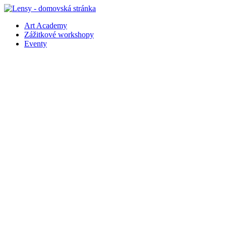
Preskočiť
na
Art Academy
obsah
Zážitkové workshopy
Eventy